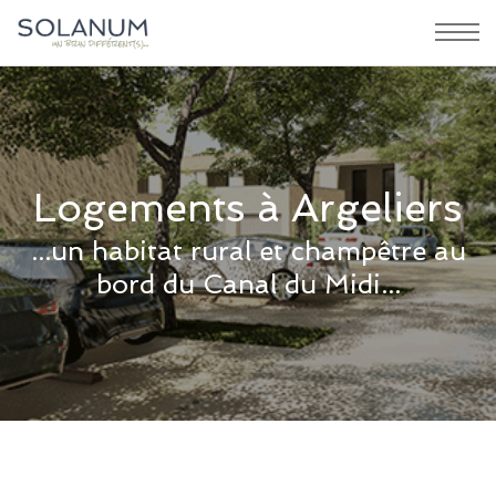
Logements à Argeliers
...un habitat rural et champêtre au
bord du Canal du Midi...