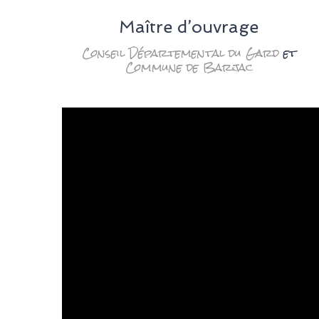
Maître d’ouvrage
Conseil Départemental du Gard
et
Commune de Barjac