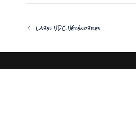
Label VDC Vézénobres