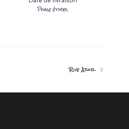
Date de livraison
Phase études
Rive Azur