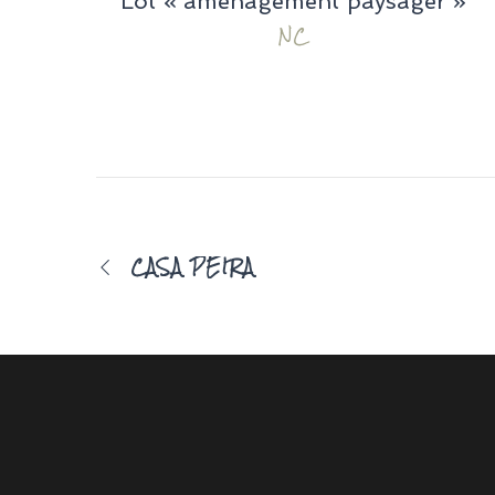
Lot « aménagement paysager »
NC
CASA PEIRA