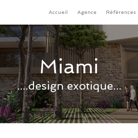
Accueil
Agence
Références
Miami
....design exotique...