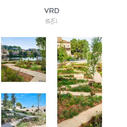
VRD
B.E.I.