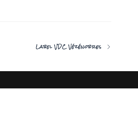
Label VDC Vézénobres